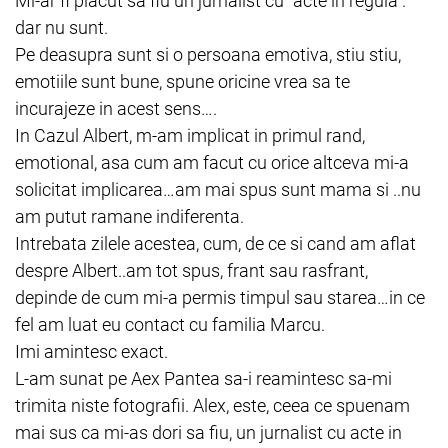
Mi-ar fi placut sa fiu un jurnalist cu “acte in regula”.
dar nu sunt.
Pe deasupra sunt si o persoana emotiva, stiu stiu,
emotiile sunt bune, spune oricine vrea sa te
incurajeze in acest sens….
In Cazul Albert, m-am implicat in primul rand,
emotional, asa cum am facut cu orice altceva mi-a
solicitat implicarea…am mai spus sunt mama si ..nu
am putut ramane indiferenta.
Intrebata zilele acestea, cum, de ce si cand am aflat
despre Albert..am tot spus, frant sau rasfrant,
depinde de cum mi-a permis timpul sau starea…in ce
fel am luat eu contact cu familia Marcu.
Imi amintesc exact.
L-am sunat pe Aex Pantea sa-i reamintesc sa-mi
trimita niste fotografii. Alex, este, ceea ce spuenam
mai sus ca mi-as dori sa fiu, un jurnalist cu acte in