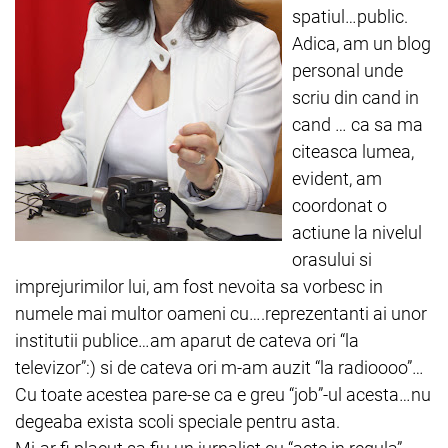
spatiul…public.
Adica, am un blog
personal unde
scriu din cand in
cand … ca sa ma
citeasca lumea,
evident, am
coordonat o
actiune la nivelul
orasului si
imprejurimilor lui, am fost nevoita sa vorbesc in
numele mai multor oameni cu….reprezentanti ai unor
institutii publice…am aparut de cateva ori “la
televizor”:) si de cateva ori m-am auzit “la radioooo”…
Cu toate acestea pare-se ca e greu “job”-ul acesta…nu
degeaba exista scoli speciale pentru asta.