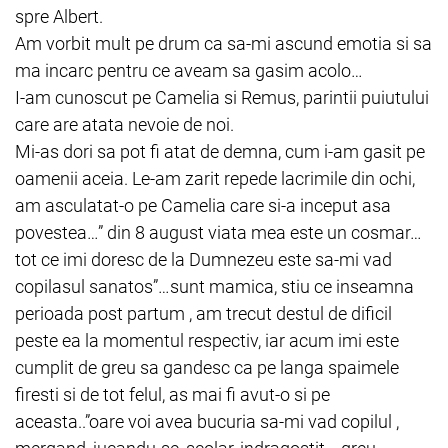
spre Albert.
Am vorbit mult pe drum ca sa-mi ascund emotia si sa
ma incarc pentru ce aveam sa gasim acolo…
I-am cunoscut pe Camelia si Remus, parintii puiutului
care are atata nevoie de noi.
Mi-as dori sa pot fi atat de demna, cum i-am gasit pe
oamenii aceia. Le-am zarit repede lacrimile din ochi,
am asculatat-o pe Camelia care si-a inceput asa
povestea…” din 8 august viata mea este un cosmar…
tot ce imi doresc de la Dumnezeu este sa-mi vad
copilasul sanatos”…sunt mamica, stiu ce inseamna
perioada post partum , am trecut destul de dificil
peste ea la momentul respectiv, iar acum imi este
cumplit de greu sa gandesc ca pe langa spaimele
firesti si de tot felul, as mai fi avut-o si pe
aceasta..”oare voi avea bucuria sa-mi vad copilul ,