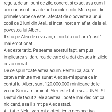
regula, de ani buni de zile, concret si exact asa cum l-
am cunoscut inca de pe bancile scolii. Mi-a spus din
primele vorbe ca este ..afectat de o poveste a unui
copil de 2 luni din Atel…si incet incet am aflat, de la el,
povestea lui Albert.
Il stiu pe Alex de ceva ani, niciodata nu l-am “gasit”
mai emotionat….
Alex este tatic. Pe seama acestui fapt, am pus
implicarea si daruirea de care el a dat dovada in zilele
ce au urmat.
De ce spun toate astea acum. Pentru ca, acum
cateva minute m-a sunat Alex sa-mi spuna ca in
contul lui Albert sunt 120.000.000 minlioane de lei
vechi. Si mi-am amintit. Alex este tatic si JURNALIST.
Destul de tacut zilele acestea…poate mai dedicat ca
nicicand, asa il simt pe Alex astazi.
Alt tatic, Nelu Ivan, mi-a oferit ieri o perspectiva