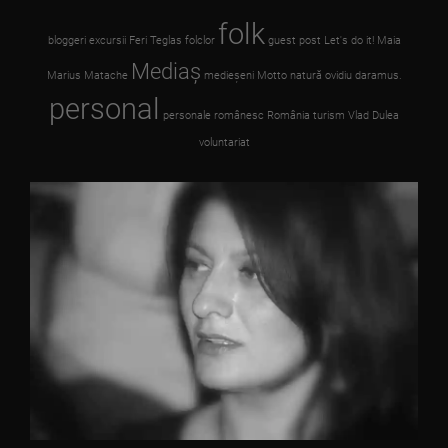
folk
bloggeri
excursii
Feri Teglas
folclor
guest post
Let's do it!
Maia
Mediaş
Marius Matache
medieşeni
Motto
natură
ovidiu daramus.
personal
personale
românesc
România
turism
Vlad Dulea
voluntariat