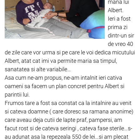
mana lui
Albert.
Ieri a fost
prima zi
dintr-un sir
de vreo 40
de zile care vor urma si pe care le voi dedica micutului
Albert, atat cat imi va permite maria sa timpul,
sanatatea si alte variabile…
Asa cum ne-am propus, ne-am intalnit ieri cativa
oameni sa facem un plan concret pentru Albert si
parintii lui.
Frumos tare a fost sa constat ca la intalnire au venit
si cateva doamne ( care doresc sa ramana anonime)
care aveau deja cutii de lapte praf, pampersi, am
facut rost si de cateva seringi , cateva fase sterile…s-
au adunat asa la repezeala 550 de lei…si am plecat