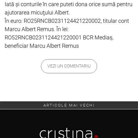
Iată şi conturile în care puteti dona orice sumă pentru
ajutorarea micuţului Albert.
În euro: RO25RNCB0231124421220002, titular cont
Marcu Albert Remus. În lei:
RO52RNCB0231124421220001 BCR Mediaş,
beneficiar Marcu Albert Remus
VEZI UN COMENTARIU
ARTICOLE MAI VECHI