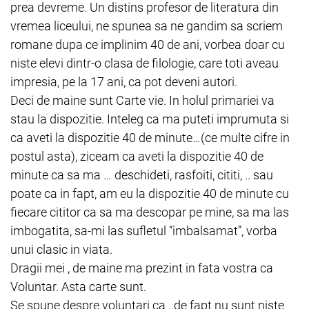
prea devreme. Un distins profesor de literatura din
vremea liceului, ne spunea sa ne gandim sa scriem
romane dupa ce implinim 40 de ani, vorbea doar cu
niste elevi dintr-o clasa de filologie, care toti aveau
impresia, pe la 17 ani, ca pot deveni autori.
Deci de maine sunt Carte vie. In holul primariei va
stau la dispozitie. Inteleg ca ma puteti imprumuta si
ca aveti la dispozitie 40 de minute…(ce multe cifre in
postul asta), ziceam ca aveti la dispozitie 40 de
minute ca sa ma … deschideti, rasfoiti, cititi, .. sau
poate ca in fapt, am eu la dispozitie 40 de minute cu
fiecare cititor ca sa ma descopar pe mine, sa ma las
imbogatita, sa-mi las sufletul “imbalsamat”, vorba
unui clasic in viata.
Dragii mei , de maine ma prezint in fata vostra ca
Voluntar. Asta carte sunt.
Se spune despre voluntari ca ..de fapt nu sunt niste