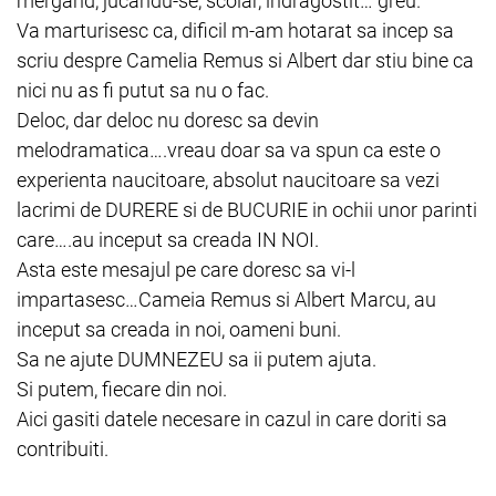
mergand, jucandu-se, scolar, indragostit… greu.
Va marturisesc ca, dificil m-am hotarat sa incep sa
scriu despre Camelia Remus si Albert dar stiu bine ca
nici nu as fi putut sa nu o fac.
Deloc, dar deloc nu doresc sa devin
melodramatica….vreau doar sa va spun ca este o
experienta naucitoare, absolut naucitoare sa vezi
lacrimi de DURERE si de BUCURIE in ochii unor parinti
care….au inceput sa creada IN NOI.
Asta este mesajul pe care doresc sa vi-l
impartasesc…Cameia Remus si Albert Marcu, au
inceput sa creada in noi, oameni buni.
Sa ne ajute DUMNEZEU sa ii putem ajuta.
Si putem, fiecare din noi.
Aici gasiti datele necesare in cazul in care doriti sa
contribuiti.