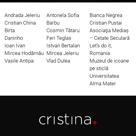
Andrada Jeleriu
Antonela Sofia
Bianca Negrea
Cristian China
Barbu
Cristian Pustai
Birta
Cosmin Tătaru
Asociaţia Mediaş
Daninho
Feri Teglas
– Cetate Seculară
Ioan Ivan
Istvan Bertalan
Let’s do it,
Mircea Hodârnău
Mircea Jeleriu
Romania
Vasile Antipa
Vlad Dulea
Muzeul de icoane
pe sticlă
Universitatea
Alma Mater