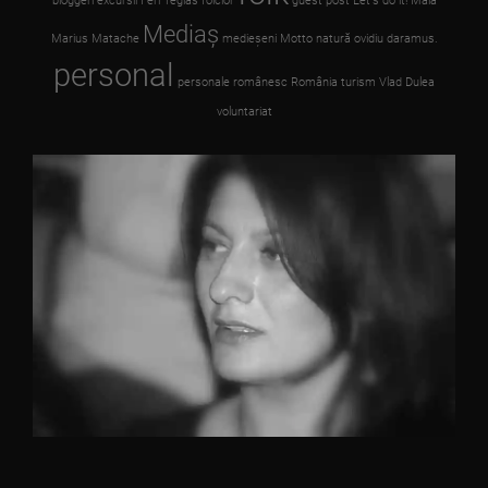
bloggeri
excursii
Feri Teglas
folclor
guest post
Let's do it!
Maia
Mediaş
Marius Matache
medieşeni
Motto
natură
ovidiu daramus.
personal
personale
românesc
România
turism
Vlad Dulea
voluntariat