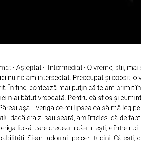
mat? Aşteptat? Intermediat? O vreme, ştii, mai ş
i nu ne-am intersectat. Preocupat şi obosit, o v
it. În fine, contează mai puţin că te-am primit 
ici n-ai bătut vreodată. Pentru că sfios şi cuminte
. Păreai aşa… veriga ce-mi lipsea ca să mă leg pe
 ştiu dacă era zi sau seară, am înţeles că de fap
riga lipsă, care credeam că-mi eşti, e între noi.
bilităţi. Şi-am adormit pe certitudini. Că eşti, 