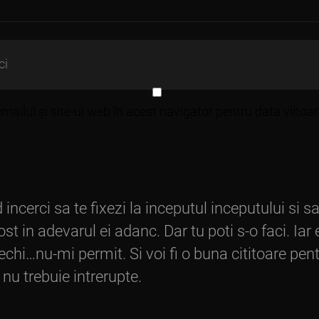
ailul și site-ul web în acest navigator pentru data viito
d incerci sa te fixezi la inceputul inceputului si
t in adevarul ei adanc. Dar tu poti s-o faci. Iar 
echi…nu-mi permit. Si voi fi o buna cititoare pen
 nu trebuie intrerupte.