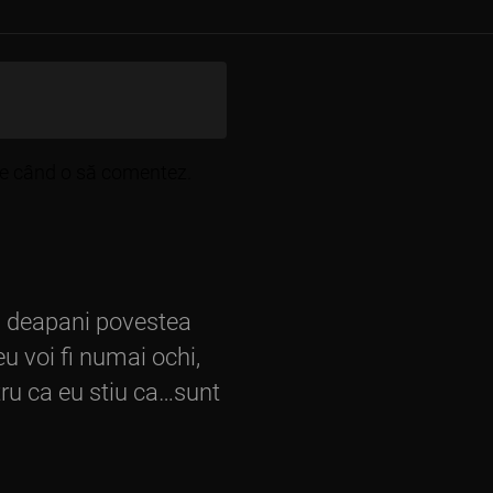
are când o să comentez.
 sa deapani povestea
eu voi fi numai ochi,
tru ca eu stiu ca…sunt