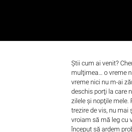
Ştii cum ai venit? Che
mulţimea… o vreme nic
vreme nici nu m-ai zăr
deschis porţi la care n
zilele şi nopţile mele
trezire de vis, nu mai
vroiam să mă leg cu ve
început să ardem proba