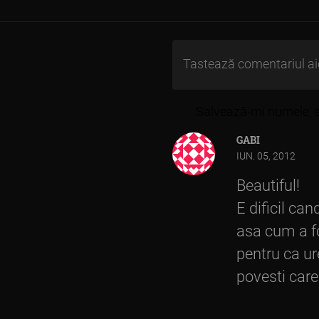
în
articole
Salvează-mi numele, em
GABI
IUN. 05, 2012
Beautiful!
E dificil can
asa cum a fos
pentru ca ur
povesti care