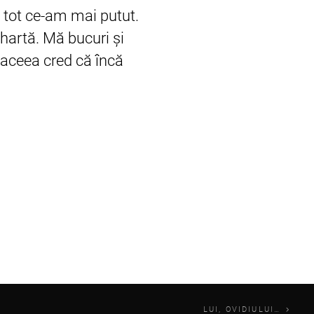
i tot ce-am mai putut.
 hartă. Mă bucuri şi
e aceea cred că încă
LUI, OVIDIULUI…