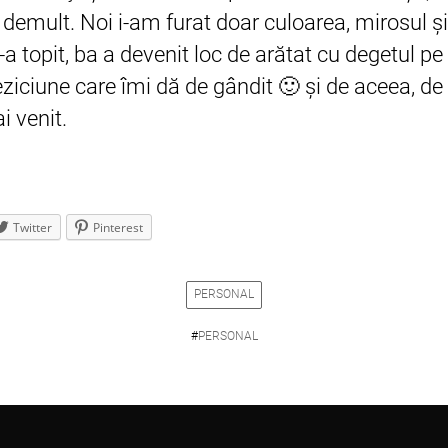
t demult. Noi i-am furat doar culoarea, mirosul ş
a topit, ba a devenit loc de arătat cu degetul pe
eziciune care îmi dă de gândit 🙂 şi de aceea, d
i venit.
Twitter
Pinterest
PERSONAL
#
PERSONAL