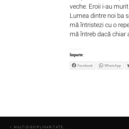
veche. Eroii i-au muri
Lumea dintre noi ba s-
mă întristezi cu o rep
mă întreb dacă chiar a
Împarte:
Facebook
WhatsApp
Navigare
MULTIDISCIPLINARITATE…