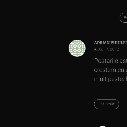
R
ADRIAN PUIULE
AUG. 17, 2012
Postarile as
crestem cu el
mult peste. E
RĂSPUNDE