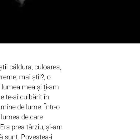
tii căldura, culoarea,
reme, mai ştii?, o
în lumea mea şi ţi-am
 te-ai cuibărit în
 mine de lume. Într-o
t lumea de care
 Era prea târziu, şi-am
că sunt. Povestea-i