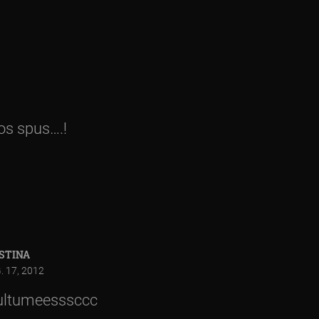
os spus….!
STINA
. 17, 2012
ltumeesssccc