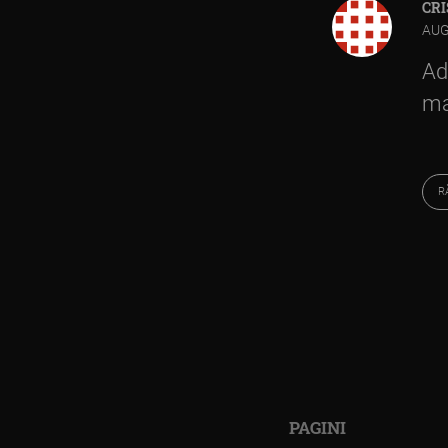
CRI
AUG
Ad
ma
R
PAGINI