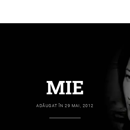
MIE
ADĂUGAT ÎN
29 MAI, 2012