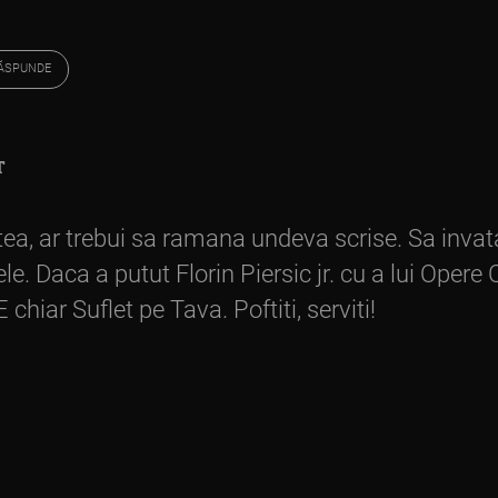
ĂSPUNDE
T
tea, ar trebui sa ramana undeva scrise. Sa inva
e. Daca a putut Florin Piersic jr. cu a lui Opere C
 chiar Suflet pe Tava. Poftiti, serviti!