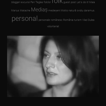
folk
bloggeri
excursii
Feri Teglas
folclor
guest post
Let's do it!
Maia
Mediaş
Marius Matache
medieşeni
Motto
natură
ovidiu daramus.
personal
personale
românesc
România
turism
Vlad Dulea
voluntariat