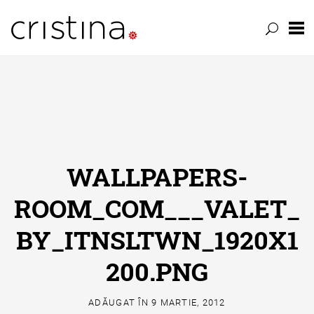
Skip
to
content
WALLPAPERS-
ROOM_COM___VALET_
BY_ITNSLTWN_1920X1
200.PNG
ADĂUGAT ÎN
9 MARTIE, 2012