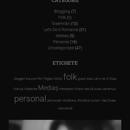
CATEGORII
Blogging
(7)
Folk
(1)
Însemnări
(10)
Let’s Do It Romania
(31)
Mediaş
(5)
Personal
(16)
Uncategorized
(47)
ETICHETE
folk
bloggeri
excursii
Feri Teglas
folclor
guest post
Let's do it!
Maia
Mediaş
Marius Matache
medieşeni
Motto
natură
ovidiu daramus.
personal
personale
românesc
România
turism
Vlad Dulea
voluntariat