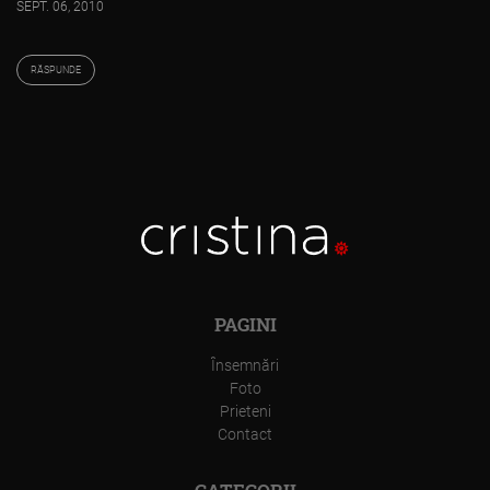
SEPT. 06, 2010
RĂSPUNDE
PAGINI
Însemnări
Foto
Prieteni
Contact