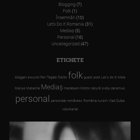
Blogging
(7)
Folk
(1)
Însemnări
(10)
Let’s Do It Romania
(31)
Mediaş
(5)
Personal
(16)
Uncategorized
(47)
ETICHETE
folk
bloggeri
excursii
Feri Teglas
folclor
guest post
Let's do it!
Maia
Mediaş
Marius Matache
medieşeni
Motto
natură
ovidiu daramus.
personal
personale
românesc
România
turism
Vlad Dulea
voluntariat