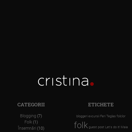
CATEGORII
ETICHETE
Blogging
(7)
bloggeri
excursii
Feri Teglas
folclor
Folk
(1)
folk
guest post
Let's do it!
Maia
Însemnări
(10)