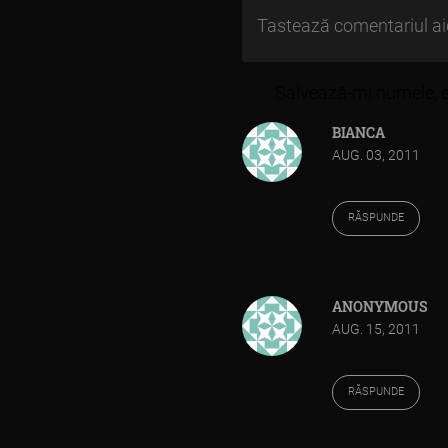
articole
Salvează-mi numele, em
BIANCA
AUG. 03, 2011
RĂSPUNDE
ANONYMOUS
AUG. 15, 2011
RĂSPUNDE