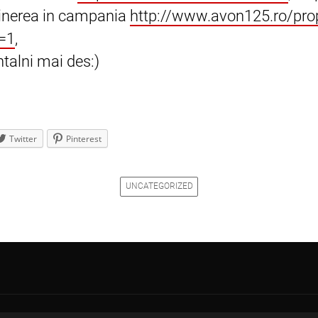
tinerea in campania
http://www.avon125.ro/prop
d=1
,
talni mai des:)
Twitter
Pinterest
UNCATEGORIZED