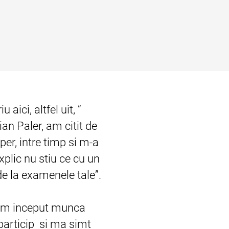
aici, altfel uit, ”
an Paler, am citit de
per, intre timp si m-a
xplic nu stiu ce cu un
de la examenele tale”.
, am inceput munca
 particip si ma simt