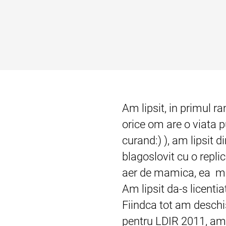
Am lipsit, in primul ra
orice om are o viata p
curand:) ), am lipsit d
blagoslovit cu o repli
aer de mamica, ea mi-a
Am lipsit da-s licentia
Fiindca tot am deschi
pentru LDIR 2011, am