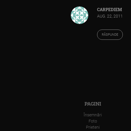
CARPEDIEM
AUG. 22, 2011
RĂSPUNDE
PAGINI
Însemnări
Foto
Prieteni