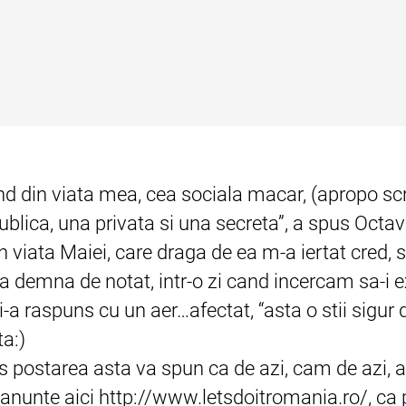
nd din viata mea, cea sociala macar, (apropo scriu 
ublica, una privata si una secreta”, a spus Octavi
in viata Maiei, care draga de ea m-a iertat cred, s
ca demna de notat, intr-o zi cand incercam sa-i e
 raspuns cu un aer…afectat, “asta o stii sigur 
ta:)
s postarea asta va spun ca de azi, cam de azi
anunte aici
http://www.letsdoitromania.ro/
, ca