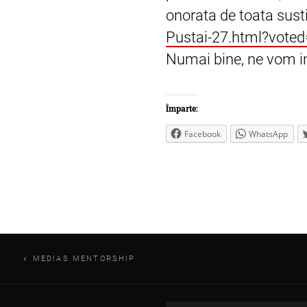
onorata de toata sus
Pustai-27.html?vote
Numai bine, ne vom in
Împarte:
Facebook
WhatsApp
Navigare
MEDIAS MENTORSHIP
în