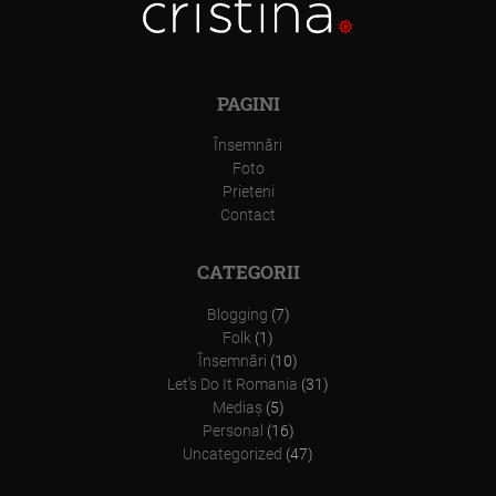
PAGINI
Însemnări
Foto
Prieteni
Contact
CATEGORII
Blogging
(7)
Folk
(1)
Însemnări
(10)
Let’s Do It Romania
(31)
Mediaş
(5)
Personal
(16)
Uncategorized
(47)