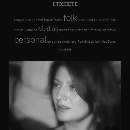
ETICHETE
folk
bloggeri
excursii
Feri Teglas
folclor
guest post
Let's do it!
Maia
Mediaş
Marius Matache
medieşeni
Motto
natură
ovidiu daramus.
personal
personale
românesc
România
turism
Vlad Dulea
voluntariat