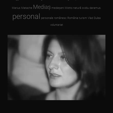
Mediaş
Marius Matache
medieşeni
Motto
natură
ovidiu daramus.
personal
personale
românesc
România
turism
Vlad Dulea
voluntariat