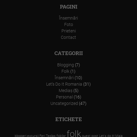
PAGINI
Însemnări
Foto
Prieteni
Contact
CATEGORII
Blogging
(7)
Folk
(1)
Însemnări
(10)
Let’s Do It Romania
(31)
Mediaş
(5)
Personal
(16)
Uncategorized
(47)
ETICHETE
folk
bloggeri
excursii
Feri Teglas
folclor
guest post
Let's do it!
Maia