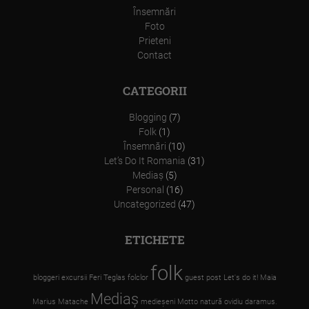
Însemnări
Foto
Prieteni
Contact
CATEGORII
Blogging
(7)
Folk
(1)
Însemnări
(10)
Let’s Do It Romania
(31)
Mediaş
(5)
Personal
(16)
Uncategorized
(47)
ETICHETE
folk
bloggeri
excursii
Feri Teglas
folclor
guest post
Let's do it!
Maia
Mediaş
Marius Matache
medieşeni
Motto
natură
ovidiu daramus.