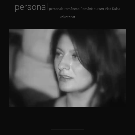
personal
personale
românesc
România
turism
Vlad Dulea
voluntariat