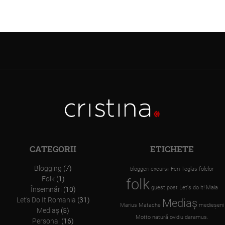
CATEGORII
ETICHETE
Blogging
(7)
bloggeri
excursii
Feri Teglas
folclor
Folk
(1)
folk
guest post
Let's do it!
Maia
Însemnări
(10)
Let’s Do It Romania
(31)
Mediaş
Marius Matache
medieşeni
Mediaş
(5)
Motto
natură
ovidiu daramus.
Personal
(16)